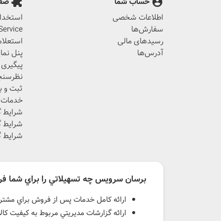
حساب شما
صفح
extension
account_circle
اطلاعات شخصی
استخدام
سفارش‌ها
ervice
رسیدهای مالی
استعلام
آدرس‌ها
پنل نما
پیگیری
نظرسنج
ثبت و ب
خدمات آ
شرایط گ
شرایط گ
شرایط گ
برسان سرویس چه تسهيلاتي را براي شما فر
ارائه کامل خدمات پس از فروش براي مشتريا
ارائه گزارشات مديريتي مربوط به كيفيت كال