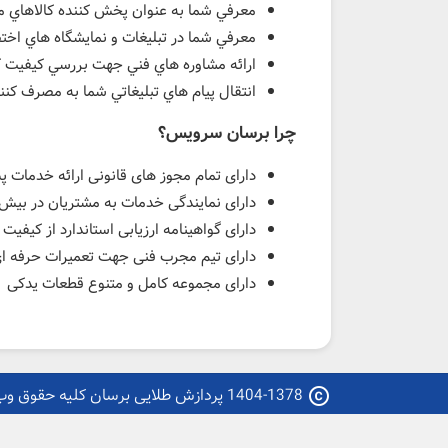
معرفي شما به عنوان پخش کننده کالاهاي 
معرفي شما در تبليغات و نمايشگاه هاي ا
ارائه مشاوره هاي فني جهت بررسي کيفيت ک
انتقال پيام هاي تبليغاتي شما به مصرف کنن
چرا برسان سرویس؟
دارای تمام مجوز های قانونی ارائه خدمات 
دارای نمایندگی خدمات به مشتریان در بیش از 8 شهر و مرکز استان در سراسر 
دارای گواهینامه ارزیابی استاندارد از کیف
دارای تیم مجرب فنی جهت تعمیرات حرفه ای ا
دارای مجموعه کامل و متنوع قطعات یدکی
1404-1378 پردازش طلایی برسان کلیه حقوق وب سایت محفوظ می باشد
copyright