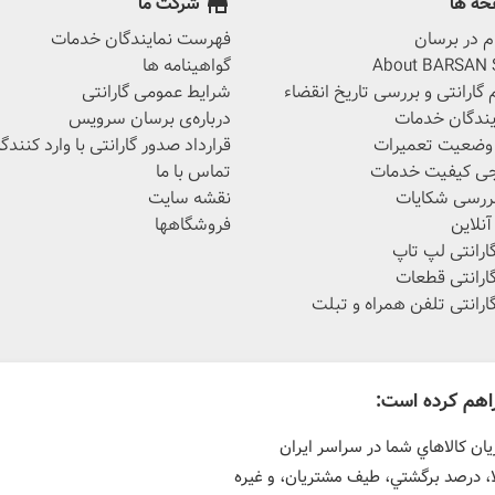
ه ها
شرکت ما
store
 در برسان
فهرست نمایندگان خدمات
About BARSAN S
گواهینامه ها
 گارانتی و بررسی تاریخ انقضاء
شرایط عمومی گارانتی
یندگان خدمات
درباره‌ی برسان سرویس
 وضعیت تعمیرات
قرارداد صدور گارانتی با وارد کنندگ
ی کیفیت خدمات
تماس با ما
ررسی شکایات
نقشه سایت
نلاین
فروشگاه‎ها
ارانتی لپ تاپ
ارانتی قطعات
ارانتی تلفن همراه و تبلت
اهم کرده است:
ن كالاهاي شما در سراسر ايران
ا، درصد برگشتي، طيف مشتريان، و غیره